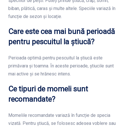
speciilor de pești. Puteți prinde știucă, crap, somn,
biban, plătică, caras și multe altele. Speciile variază în
funcție de sezon și locație.
Care este cea mai bună perioadă
pentru pescuitul la știucă?
Perioada optimă pentru pescuitul la știucă este
primăvara și toamna. În aceste perioade, știucile sunt
mai active și se hrănesc intens.
Ce tipuri de momeli sunt
recomandate?
Momelile recomandate variază în funcție de specia
vizată. Pentru știucă, se folosesc adesea voblere sau