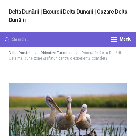
Sari
Delta Dunării | Excursii Delta Dunarii | Cazare Delta
la
Dunării
conținut
Cazare si excursii in Delta Dunarii
Looking
Meniu
for
Delta Dunării
Obiective Turistice
Pescuit în Delta Dunării –
Something?
Cele mai bune zone și sfaturi pentru o experiență completă