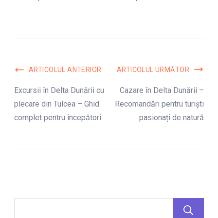
Navigare
ARTICOLUL ANTERIOR
ARTICOLUL URMĂTOR
în
Excursii în Delta Dunării cu
Cazare în Delta Dunării –
plecare din Tulcea – Ghid
Recomandări pentru turiști
articole
complet pentru începători
pasionați de natură