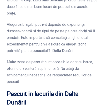
la biban la crap.
Excursiile pescărești
organizate vă pot
duce în cele mai bune locuri de pescuit din aceste
brațe.
Alegerea brațului potrivit depinde de experiența
dumneavoastră și de tipul de pește pe care doriți să îl
prindeți. Este important să consultați un ghid local
experimentat pentru a vă asigura că alegeți zona
potrivită pentru
pescuitul în Delta Dunării
.
Multe
zone de pescuit
sunt accesibile doar cu barca,
oferind o aventură suplimentară. Nu uitați de
echipamentul necesar și de respectarea regulilor de
pescuit.
Pescuit în lacurile din Delta
Dunării