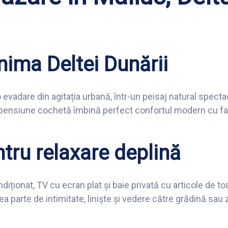
nima Deltei Dunării
 evadare din agitația urbană, într-un peisaj natural specta
stă pensiune cochetă îmbină perfect confortul modern cu f
tru relaxare deplină
ționat, TV cu ecran plat și baie privată cu articole de toa
 parte de intimitate, liniște și vedere către grădină sau 