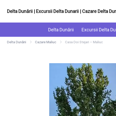
Sari
la
Delta Dunării | Excursii Delta Dunarii | Cazare Delta Dun
conținut
Cazare si excursii in Delta Dunarii
Delta Dunării
Excursii Delta Du
Delta Dunării
Cazare Maliuc
Casa Doi Stejari – Maliuc