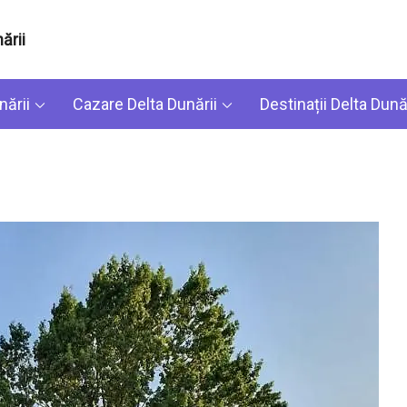
ării
nării
Cazare Delta Dunării
Destinații Delta Dunăr