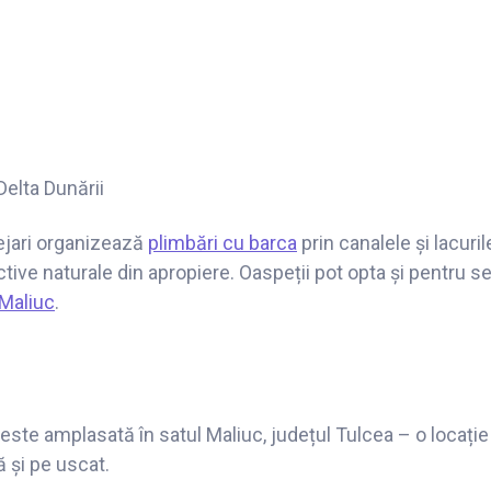
Delta Dunării
ejari organizează
plimbări cu barca
prin canalele și lacurile
tive naturale din apropiere. Oaspeții pot opta și pentru s
Maliuc
.
este amplasată în satul Maliuc, județul Tulcea – o locație
ă și pe uscat.