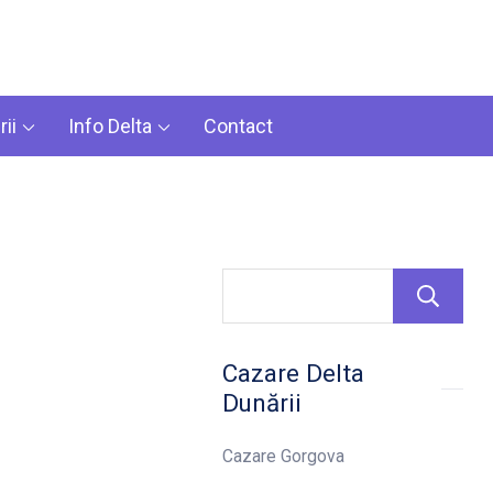
ii
Info Delta
Contact
Cazare Delta
Dunării
Cazare Gorgova