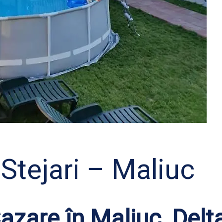
Stejari – Maliuc
azare în Maliuc, Delt