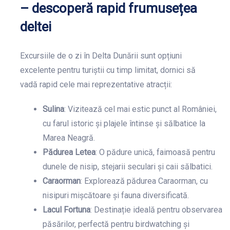
– descoperă rapid frumusețea
deltei
Excursiile de o zi în Delta Dunării sunt opțiuni
excelente pentru turiștii cu timp limitat, dornici să
vadă rapid cele mai reprezentative atracții:
Sulina
: Vizitează cel mai estic punct al României,
cu farul istoric și plajele întinse și sălbatice la
Marea Neagră.
Pădurea Letea
: O pădure unică, faimoasă pentru
dunele de nisip, stejarii seculari și caii sălbatici.
Caraorman
: Explorează pădurea Caraorman, cu
nisipuri mișcătoare și fauna diversificată.
Lacul Fortuna
: Destinație ideală pentru observarea
păsărilor, perfectă pentru birdwatching și