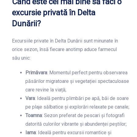
Când este cel mai bine să faci o
excursie privată în Delta
Dunării?
Excursiile private în Delta Dunării sunt minunate în
orice sezon, însă fiecare anotimp aduce farmecul
său unic:
Primăvara
: Momentul perfect pentru observarea
păsărilor migratoare și vegetației spectaculoase
care revine la viață;
Vara
: Ideală pentru plimbări pe apă, băi de soare
pe plaje sălbatice și explorări relaxate pe canale;
Toamna
: Sezon preferat de pescari și fotografi
datorită culorilor vibrante și abundenței peștilor;
Iarna
: Ideală pentru excursii romantice și