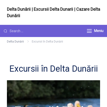
Sari
Delta Dunării | Excursii Delta Dunarii | Cazare Delta
la
Dunării
conținut
Cazare si excursii in Delta Dunarii
Looking
Meniu
for
Delta Dunării
Excursii în Delta Dunării
Something?
Excursii în Delta Dunării