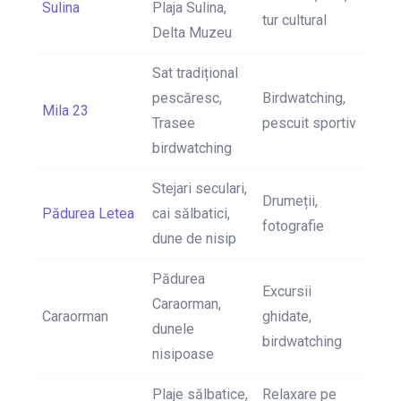
Sulina
Plaja Sulina,
tur cultural
Delta Muzeu
Sat tradițional
pescăresc,
Birdwatching,
Mila 23
Trasee
pescuit sportiv
birdwatching
Stejari seculari,
Drumeții,
Pădurea Letea
cai sălbatici,
fotografie
dune de nisip
Pădurea
Excursii
Caraorman,
Caraorman
ghidate,
dunele
birdwatching
nisipoase
Plaje sălbatice,
Relaxare pe