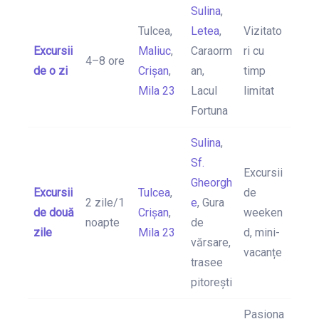
Sulina
,
Tulcea,
Letea
,
Vizitato
Excursii
Maliuc
,
Caraorm
ri cu
4–8 ore
de o zi
Crișan
,
an,
timp
Mila 23
Lacul
limitat
Fortuna
Sulina
,
Sf.
Excursii
Gheorgh
Excursii
Tulcea
,
de
2 zile/1
e
, Gura
de două
Crișan
,
weeken
noapte
de
zile
Mila 23
d, mini-
vărsare,
vacanțe
trasee
pitorești
Pasiona