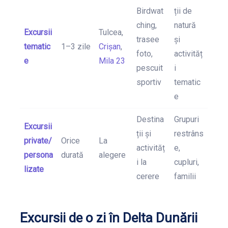
Birdwat
ții de
ching,
natură
Excursii
Tulcea,
trasee
și
tematic
1–3 zile
Crișan
,
foto,
activităț
e
Mila 23
pescuit
i
sportiv
tematic
e
Destina
Grupuri
Excursii
ții și
restrâns
private/
Orice
La
activităț
e,
persona
durată
alegere
i la
cupluri,
lizate
cerere
familii
Excursii de o zi în Delta Dunării